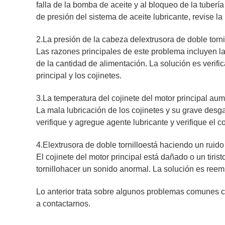
falla de la bomba de aceite y al bloqueo de la tuber
de presión del sistema de aceite lubricante, revise la
2.La presión de la cabeza del
extrusora de doble torni
Las razones principales de este problema incluyen la
de la cantidad de alimentación. La solución es verific
principal y los cojinetes.
3.La temperatura del cojinete del motor principal a
La mala lubricación de los cojinetes y su grave desga
verifique y agregue agente lubricante y verifique el c
4.El
extrusora de doble tornillo
está haciendo un ruid
El cojinete del motor principal está dañado o un tirist
tornillo
hacer un sonido anormal. La solución es reempl
Lo anterior trata sobre algunos problemas comunes 
a contactarnos.