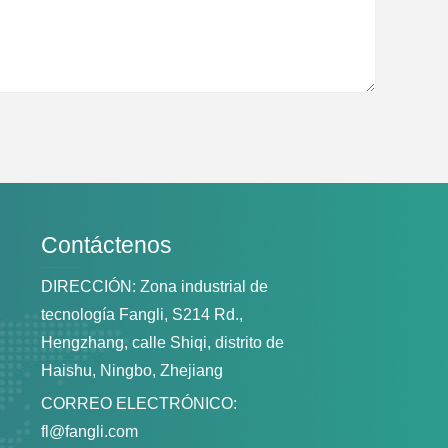
Contáctenos
DIRECCIÓN: Zona industrial de
tecnología Fangli, S214 Rd.,
Hengzhang, calle Shiqi, distrito de
Haishu, Ningbo, Zhejiang
CORREO ELECTRÓNICO:
fl@fangli.com