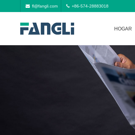
fl@fangli.com
+86-574-28883018
HOGAR