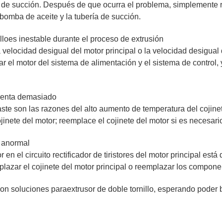
ía de succión. Después de que ocurra el problema, simplemente 
 bomba de aceite y la tubería de succión.
llo
es inestable durante el proceso de extrusión
 velocidad desigual del motor principal o la velocidad desigual
ar el motor del sistema de alimentación y el sistema de control, y
umenta demasiado
ste son las razones del alto aumento de temperatura del cojinet
ojinete del motor; reemplace el cojinete del motor si es necesari
o anormal
or en el circuito rectificador de tiristores del motor principal es
azar el cojinete del motor principal o reemplazar los componente
con soluciones para
extrusor de doble tornillo
, esperando poder b