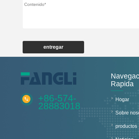
entregar
Navegac
Rapida
+86-574-
Hogar
28883018
Sobre nos
productos