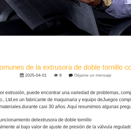
munes de la extrusora de doble tornillo c
2025-04-01
8
Déjame un mensaje
or extrusión, puede encontrar una variedad de problemas, com
., Ltd.
es un fabricante de maquinaria y equipo de
Juegos comple
materiales.
durante casi 30 años. Aquí resumimos algunas preg
 funcionamiento del
extrusora de doble tornillo
almente al bajo valor de ajuste de presión de la válvula regulado