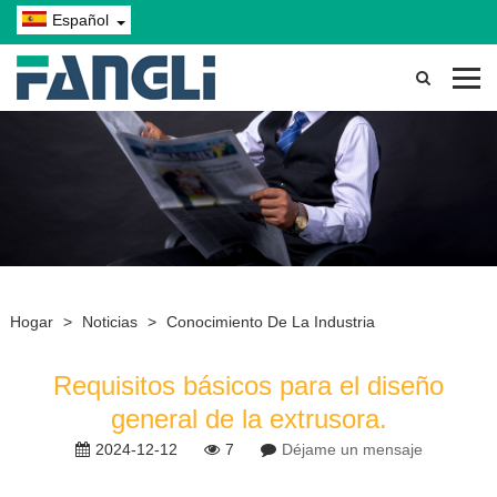
Español
Hogar
>
Noticias
>
Conocimiento De La Industria
Requisitos básicos para el diseño
general de la extrusora.
2024-12-12
7
Déjame un mensaje