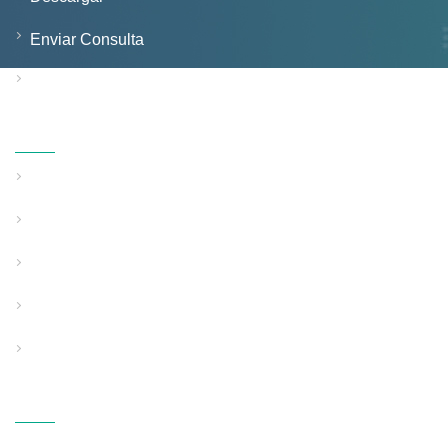
Enviar Consulta
Contáctenos
Productos
Línea de extrusión de tubos de pared sólida
Línea de extrusión de tubos de pared estructurada
Línea de extrusión de tubos de uso especial
Equipo de soporte auxiliar
Equipo de tejido soplado en fusión de PP
Contáctenos
DIRECCIÓN: Zona industrial de