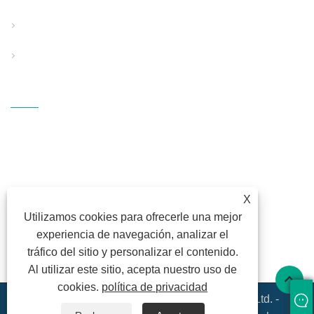
Equipo de soporte auxiliar
Equipo de tejido soplado en fusión de PP
Contáctenos
DIRECCIÓN: Zona industrial de
tecnología Fangli, S214 Rd.,
Hengzhang, calle Shiqi, distrito de
Haishu, Ningbo, Zhejiang
X
CORREO ELECTRÓNICO:
Utilizamos cookies para ofrecerle una mejor
fl@fangli.com
experiencia de navegación, analizar el
FAX: +86-574-28883018
tráfico del sitio y personalizar el contenido.
TELÉFONO:
+86-574-28883018
Al utilizar este sitio, acepta nuestro uso de
cookies.
política de privacidad
Copyright © 2020 Ningbo Fangli Technology Co., Ltd. -