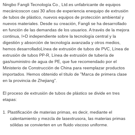
Ningbo Fangli Tecnología Co., Ltd.
es un
fabricante de equipos
mecánicos
con casi 30 años de experiencia en
equipo de extrusión
de tubos de plástico
, nuevos equipos de protección ambiental y
nuevos materiales. Desde su creación, Fangli se ha desarrollado
en función de las demandas de los usuarios. A través de la mejora
continua, I+D independiente sobre la tecnología central y la
digestión y absorción de tecnología avanzada y otros medios,
hemos desarrollado
Línea de extrusión de tubos de PVC
,
Línea de
extrusión de tubos PP-R
,
Línea de extrusión de tubería de
gas/suministro de agua de PE
, que fue recomendado por el
Ministerio de Construcción de China para reemplazar productos
importados. Hemos obtenido el título de "Marca de primera clase
en la provincia de Zhejiang".
El proceso de extrusión de tubos de plástico se divide en tres
etapas:
1. Plastificación de materias primas, es decir, mediante el
calentamiento y mezcla de las
extrusora
, las materias primas
sólidas se convierten en un fluido viscoso uniforme.