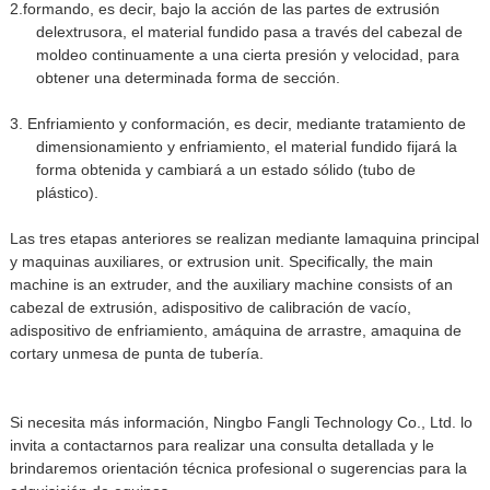
2.
formando
, es decir, bajo la acción de las partes de extrusión
del
extrusora
, el material fundido pasa a través del cabezal de
moldeo continuamente a una cierta presión y velocidad, para
obtener una determinada forma de sección.
3. Enfriamiento y conformación, es decir, mediante tratamiento de
dimensionamiento y enfriamiento, el material fundido fijará la
forma obtenida y cambiará a un estado sólido (tubo de
plástico).
Las tres etapas anteriores se realizan mediante la
maquina principal
y maquinas auxiliares
, or extrusion unit. Specifically, the main
machine is an extruder, and the auxiliary machine consists of an
cabezal de extrusión
, a
dispositivo de calibración de vacío
,
a
dispositivo de enfriamiento
, a
máquina de arrastre
, a
maquina de
cortar
y un
mesa de punta de tubería
.
Si necesita más información, Ningbo Fangli Technology Co., Ltd. lo
invita a contactarnos para realizar una consulta detallada y le
brindaremos orientación técnica profesional o sugerencias para la