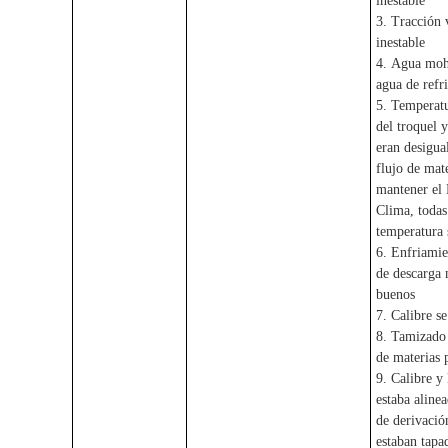
inestable
3. Tracción 
inestable
4. Agua moh
agua de refr
5. Temperat
del troquel 
eran desigua
flujo de mat
mantener el 
Clima, todas 
temperatura 
6. Enfriamie
de descarga 
buenos
7. Calibre s
8. Tamizado
de materias 
9. Calibre y
estaba alinea
de derivación
estaban tapa