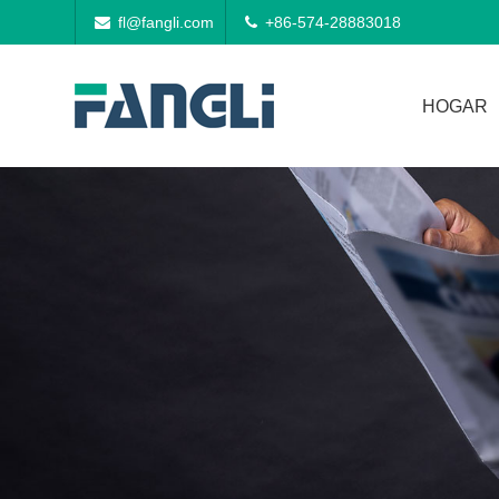
fl@fangli.com
+86-574-28883018
HOGAR