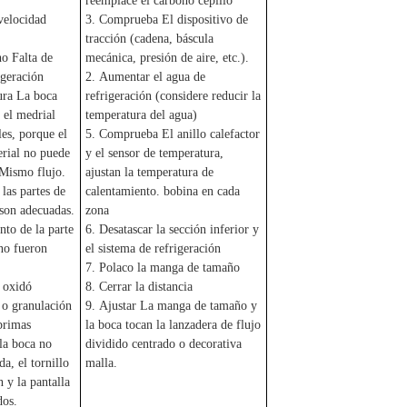
reemplace el carbono cepillo
velocidad
3. Comprueba El dispositivo de
tracción (cadena, báscula
o Falta de
mecánica, presión de aire, etc.).
igeración
2. Aumentar el agua de
ura La boca
refrigeración (considere reducir la
y el medrial
temperatura del agua)
les, porque el
5. Comprueba El anillo calefactor
erial no puede
y el sensor de temperatura,
Mismo flujo.
ajustan la temperatura de
las partes de
calentamiento. bobina en cada
son adecuadas.
zona
nto de la parte
6. Desatascar la sección inferior y
no fueron
el sistema de refrigeración
7. Polaco la manga de tamaño
e oxidó
8. Cerrar la distancia
 o granulación
9. Ajustar La manga de tamaño y
primas
la boca tocan la lanzadera de flujo
 la boca no
dividido centrado o decorativa
da, el tornillo
malla.
 y la pantalla
dos.