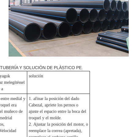
TUBERÍA Y SOLUCIÓN DE PLÁSTICO PE.
yagok
solución
az melegítéssel
 a
 entre medial y
1. afinar la posición del dado
roquel era
Cabezal, apriete los pernos o
 el muñeco de
ajuste el espacio entre la boca del
 medrial
troquel y el molde.
os,
2. Ajustar la posición del motor, o
Velocidad
reemplace la correa (apretada),