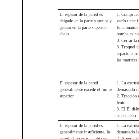
El espesor de la pared es
1. Compruebe
delgado en la parte superior y
vacío tiene f
grueso en la parte superior.
funcionamien
abajo
bomba es no
8. Cerrar la 
3. Troquel d
espacio entre
las matrices
El espesor de la pared
1. La extrus
generalmente excede el límite
demasiado r
superior
2. Tracción 
lento
3. El El diá
es pequeño.
El espesor de la pared es
1. La extrus
generalmente insuficiente, la
demasiado le
pared El espesor cambia en
2. Afuera el