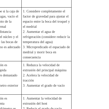
 si la caja de
1. Considere completamente el
ugas, vacío el
factor de gravedad para ajustar el
to de la
espacio entre la boca del troquel y
rmal
el medrial
distancia
2. Aumentar el agua de
el núcleo y el
refrigeración (considere reducir la
 las bocas de
temperatura del agua)
 no es adecuado
3. Micropredicado el espaciado de
medrial y morir boca en
consecuencia
ión es
1. Reduzca la velocidad de
ápida
extrusión del principal máquina
es demasiado
2. Acelera la velocidad de
tracción
metro exterior
3. Aumentar el grado de vacío
ión es
1. Aumentar la velocidad de
nta
extrusión del host
 diámetro es
2. Reducir el grado de vacío