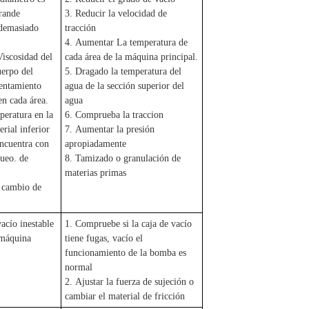
rande
3. Reducir la velocidad de
 demasiado
tracción
4. Aumentar La temperatura de
iscosidad del
cada área de la máquina principal.
uerpo del
5. Dragado la temperatura del
lentamiento
agua de la sección superior del
en cada área.
agua
peratura en la
6. Comprueba la traccion
rial inferior
7. Aumentar la presión
encuentra con
apropiadamente
ueo. de
8. Tamizado o granulación de
materias primas
 cambio de
vacío inestable
1. Compruebe si la caja de vacío
 máquina
tiene fugas, vacío el
funcionamiento de la bomba es
normal
2. Ajustar la fuerza de sujeción o
cambiar el material de fricción