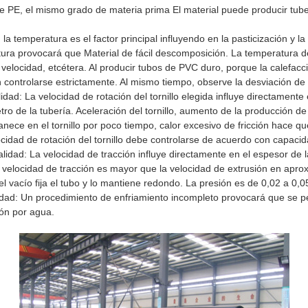
de PE, el mismo grado de materia prima El material puede producir tu
 la temperatura es el factor principal influyendo en la pasticización y 
tura provocará que Material de fácil descomposición. La temperatura d
llo velocidad, etcétera. Al producir tubos de PVC duro, porque la calefa
controlarse estrictamente. Al mismo tiempo, observe la desviación de 
calidad: La velocidad de rotación del tornillo elegida influye directament
o de la tubería. Aceleración del tornillo, aumento de la producción de 
anece en el tornillo por poco tiempo, calor excesivo de fricción hace qu
velocidad de rotación del tornillo debe controlarse de acuerdo con capac
Calidad: La velocidad de tracción influye directamente en el espesor de 
 La velocidad de tracción es mayor que la velocidad de extrusión en a
a el vacío fija el tubo y lo mantiene redondo. La presión es de 0,02 a 0,
alidad: Un procedimiento de enfriamiento incompleto provocará que se pe
ión por agua.