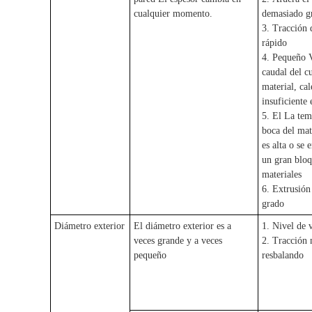
cualquier momento.
demasiado g
3. Tracción
rápido
4. Pequeño V
caudal del c
material, ca
insuficiente 
5. El La tem
boca del mate
es alta o se 
un gran bloq
materiales
6. Extrusión
grado
Diámetro exterior
El diámetro exterior es a
1. Nivel de 
veces grande y a veces
2. Tracción
pequeño
resbalando