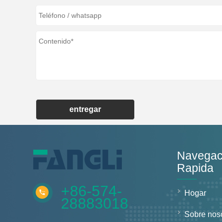
entregar
Navegac
Rapida
+86-574-
Hogar
28883018
Sobre nos