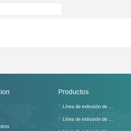
ion
Productos
Línea de extrusión de tubos de pared sólida
Línea de extrusión de tubos de pared estructurada
otros