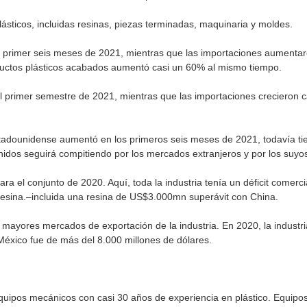
lásticos, incluidas resinas, piezas terminadas, maquinaria y moldes.
 primer seis meses de 2021, mientras que las importaciones aumentaro
oductos plásticos acabados aumentó casi un 60% al mismo tiempo.
primer semestre de 2021, mientras que las importaciones crecieron ca
estadounidense aumentó en los primeros seis meses de 2021, todavía tie
 Unidos seguirá compitiendo por los mercados extranjeros y por los suyo
ra el conjunto de 2020. Aquí, toda la industria tenía un déficit comerc
esina.
–
incluida una resina de US$3.000mn superávit con China.
mayores mercados de exportación de la industria. En 2020, la industria
éxico fue de más del 8.000 millones de dólares.
quipos mecánicos con casi 30 años de experiencia en plástico. Equipos