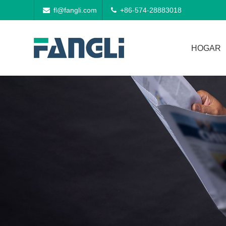
fl@fangli.com
+86-574-28883018
HOGAR