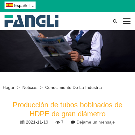
Español
Hogar
>
Noticias
>
Conocimiento De La Industria
Producción de tubos bobinados de
HDPE de gran diámetro
2021-11-19
7
Déjame un mensaje