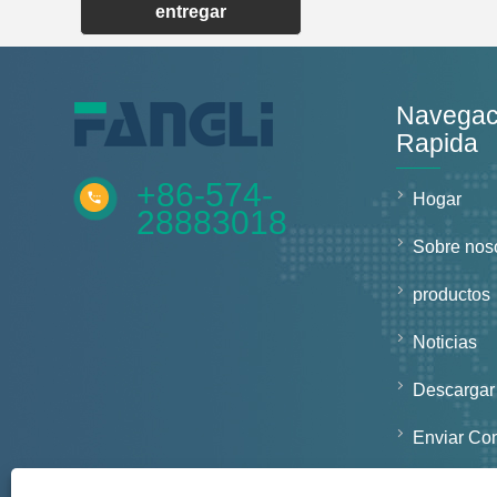
entregar
Navegac
Rapida
+86-574-
Hogar
28883018
Sobre nos
productos
Noticias
Descargar
Enviar Co
Contácten