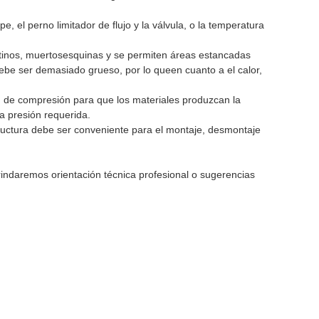
e, el perno limitador de flujo y la válvula, o la temperatura
tinos, muertos
esquinas
y se permiten áreas estancadas
debe ser demasiado grueso, por lo que
en cuanto a
el calor,
ción de compresión para que los materiales produzcan la
la presión requerida.
ructura debe ser conveniente para el montaje, desmontaje
brindaremos orientación técnica profesional o sugerencias