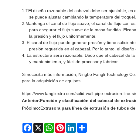
1.
T
El diseño razonable del cabezal debe ser ajustable, es de
se puede ajustar cambiando la temperatura del troquel.
2.
Mantenga el canal de flujo suave, el canal de flujo con e
para asegurar el flujo suave de la masa fundida. El
canal
la presión y el flujo uniformemente.
3. El canal de flujo puede generar presión y tiene suficient
presión requerida en el cabezal. Por lo tanto, el diseño
4. La estructura será razonable. Dado que el cabezal de 
y mantenimiento, y fácil de procesar y fabricar.
Si necesita más información, Ningbo Fangli Technology Co., 
para la adquisición de equipos.
https://www.fangliextru.com/solid-wall-pipe-extrusion-line-
Anterior:
Función y clasificación del cabezal de extrus
Próximo:
Extrusora para línea de extrusión de tubos d
Facebook
X
WhatsApp
Pinterest
LinkedIn
Share