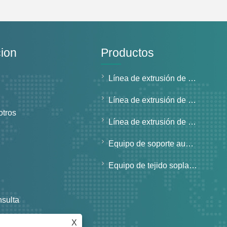
ion
Productos
Línea de extrusión de tubos de pared sólida
Línea de extrusión de tubos de pared estructurada
otros
Línea de extrusión de tubos de uso especial
Equipo de soporte auxiliar
Equipo de tejido soplado en fusión de PP
nsulta
os
X