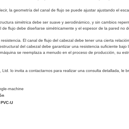
cir, la geometría del canal de flujo se puede ajustar ajustando el escap
structura simétrica debe ser suave y aerodinámico, y sin cambios repen
 de flujo
debe diseñarse simétricamente y el espesor de la pared no 
e resistencia. El canal de flujo del cabezal debe tener una cierta rela
 estructural del cabezal debe garantizar una resistencia suficiente bajo 
la máquina se reemplaza a menudo en el proceso de producción, su est
Ltd. lo invita a contactarnos para realizar una consulta detallada, le 
single-machine
ión
e PVC-U