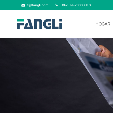
fl@fangli.com
+86-574-28883018
HOGAR