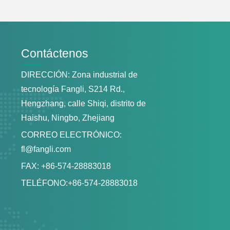
Contáctenos
DIRECCIÓN: Zona industrial de
tecnología Fangli, S214 Rd.,
Hengzhang, calle Shiqi, distrito de
Haishu, Ningbo, Zhejiang
CORREO ELECTRÓNICO:
fl@fangli.com
FAX: +86-574-28883018
TELÉFONO:
+86-574-28883018